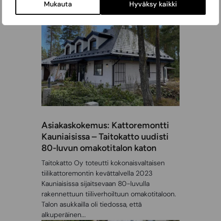
Mukauta
Hyväksy kaikki
Asiakaskokemus: Kattoremontti
Kauniaisissa – Taitokatto uudisti
80-luvun omakotitalon katon
Taitokatto Oy toteutti kokonaisvaltaisen
tiilikattoremontin kevättalvella 2023
Kauniaisissa sijaitsevaan 80-luvulla
rakennettuun tiiliverhoiltuun omakotitaloon.
Talon asukkailla oli tiedossa, että
alkuperäinen...