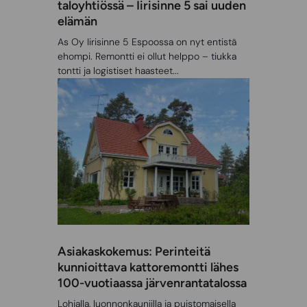
taloyhtiössä – Iirisinne 5 sai uuden
elämän
As Oy Iirisinne 5 Espoossa on nyt entistä
ehompi. Remontti ei ollut helppo – tiukka
tontti ja logistiset haasteet...
Asiakaskokemus: Perinteitä
kunnioittava kattoremontti lähes
100-vuotiaassa järvenrantatalossa
Lohjalla, luonnonkauniilla ja puistomaisella