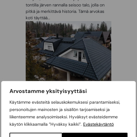
tontilla järven rannalla seisoo talo, jolla on
pitkä ja merkittävä historia. Tämä arvokas
koti täyttää...
Arvostamme yksityisyyttäsi
Asiakaskokemus: Haastavan
Käytämme evästeitä selauskokemuksesi parantamiseksi,
omakotitalon tiilikattoremontti
personoitujen mainosten ja sisällön tarjoamiseksi ja
Katon uusiminen on iso päätös, joka vaatii
liikenteemme analysoimiseksi. Hyväksyt evästeidemme
tarkkaa harkintaa ja luotettavan
käytön klikkaamalla ”Hyväksy kaikki”.
Evästekäytäntö
yhteistyökumppanin. Espoolaiselle Annalle
ja hänen perheelleen kattoremontti tuli...