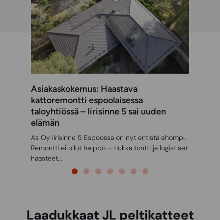
Asiakaskokemus: Taloyhtiö ASOY
Kahisevanrinne – Tiilikatosta
tyylikkääseen lukkosaumakattoon
ASOY Kahisevanrinteen katolla tehtiin kattava
uudistus, jossa 1440 neliömetriä kattopinta-alaa sai
täysin uuden ilmeen ja rakenteen. Vanha tiilikatto
purettiin...
Laadukkaat JL peltikatteet