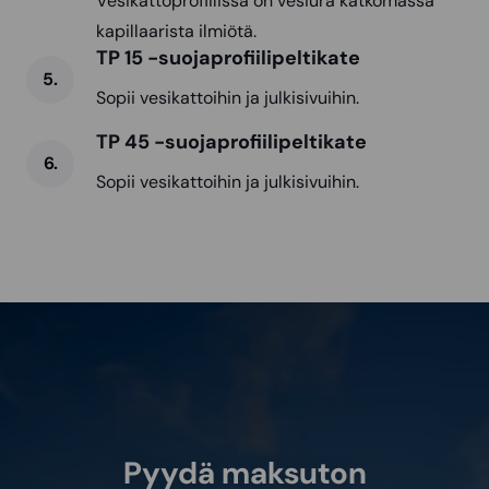
Vesikattoprofiilissa on vesiura katkomassa
kapillaarista ilmiötä.
TP 15 -suojaprofiilipeltikate
Sopii vesikattoihin ja julkisivuihin.
TP 45 -suojaprofiilipeltikate
Sopii vesikattoihin ja julkisivuihin.
Pyydä maksuton