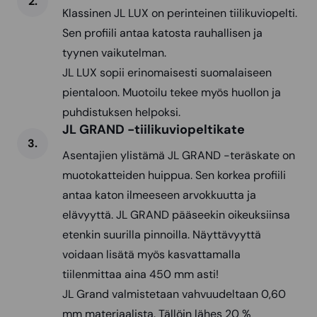
Klassinen JL LUX on perinteinen tiilikuviopelti.
Sen profiili antaa katosta rauhallisen ja
tyynen vaikutelman.
JL LUX sopii erinomaisesti suomalaiseen
pientaloon. Muotoilu tekee myös huollon ja
puhdistuksen helpoksi.
JL GRAND -tiilikuviopeltikate
Asentajien ylistämä JL GRAND -teräskate on
muotokatteiden huippua. Sen korkea profiili
antaa katon ilmeeseen arvokkuutta ja
elävyyttä. JL GRAND pääseekin oikeuksiinsa
etenkin suurilla pinnoilla. Näyttävyyttä
voidaan lisätä myös kasvattamalla
tiilenmittaa aina 450 mm asti!
JL Grand valmistetaan vahvuudeltaan 0,60
mm materiaalista. Tällöin lähes 20 %