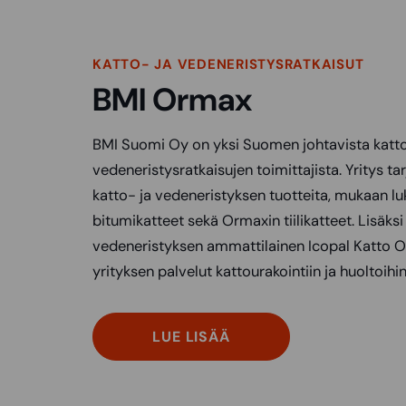
KATTO- JA VEDENERISTYSRATKAISUT
BMI Ormax
BMI Suomi Oy on yksi Suomen johtavista katto
vedeneristysratkaisujen toimittajista. Yritys ta
katto- ja vedeneristyksen tuotteita, mukaan lu
bitumikatteet sekä Ormaxin tiilikatteet. Lisäk
vedeneristyksen ammattilainen Icopal Katto O
yrityksen palvelut kattourakointiin ja huoltoihin
LUE LISÄÄ