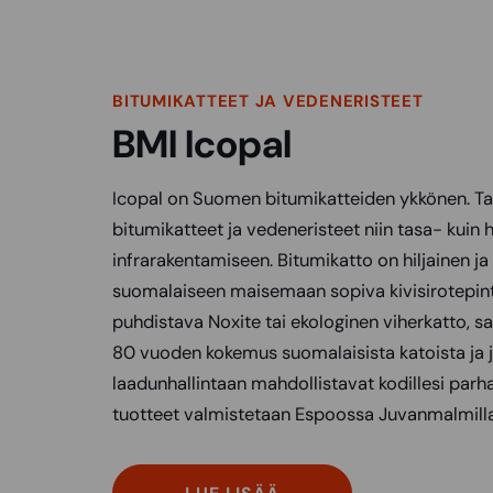
BITUMIKATTEET JA VEDENERISTEET
BMI Icopal
Icopal on Suomen bitumikatteiden ykkönen. T
bitumikatteet ja vedeneristeet niin tasa- kuin h
infrarakentamiseen. Bitumikatto on hiljainen ja 
suomalaiseen maisemaan sopiva kivisirotepint
puhdistava Noxite tai ekologinen viherkatto, s
80 vuoden kokemus suomalaisista katoista ja 
laadunhallintaan mahdollistavat kodillesi parh
tuotteet valmistetaan Espoossa Juvanmalmilla