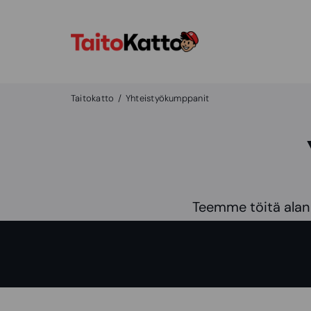
Taitokatto
Yhteistyökumppanit
Teemme töitä alan 
pääset tutustumaa