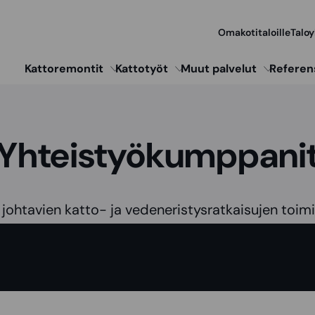
Omakotitaloille
Taloy
Kattoremontit
Kattotyöt
Muut palvelut
Referen
Yhteistyökumppani
johtavien katto- ja vedeneristysratkaisujen toimit
n tarkemmin eri tuotemerkkeihin, joita käytämme