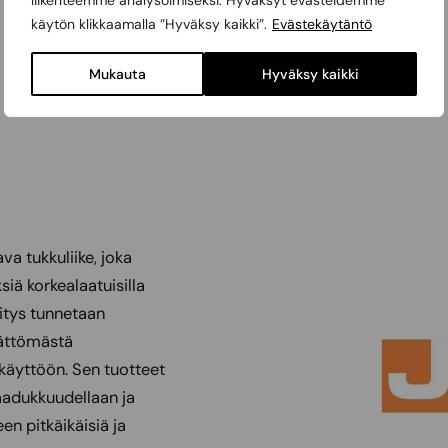
liikenteemme analysoimiseksi. Hyväksyt evästeidemme
käytön klikkaamalla ”Hyväksy kaikki”.
Evästekäytäntö
Mukauta
Hyväksy kaikki
a tukkuliike, joka
siä korkealaatuisilla
Yritys tunnetaan
mättömästä
käyttöön. Sen tuotteet
aadukkuudellaan ja
en pitkäikäisiä ja