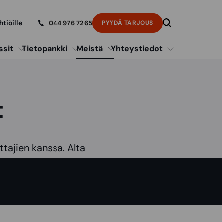
htiöille
044 976 7265
PYYDÄ TARJOUS
ssit
Tietopankki
Meistä
Yhteystiedot
t
tajien kanssa. Alta
 kattoremonteissa.