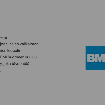
- ja
rjoaa laajan valikoiman
kien Icopalin
si BMI Suomeen kuuluu
y, joka täydentää
.