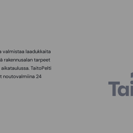
ka valmistaa laadukkaita
ää rakennusalan tarpeet
aikataulussa. TaitoPelti
vat noutovalmiina 24