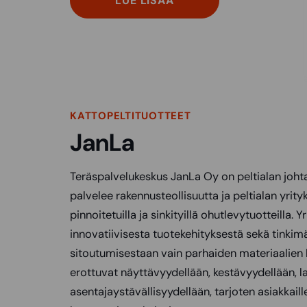
LUE LISÄÄ
KATTOPELTITUOTTEET
JanLa
Teräspalvelukeskus JanLa Oy on peltialan johtav
palvelee rakennusteollisuutta ja peltialan yrityk
pinnoitetuilla ja sinkityillä ohutlevytuotteilla. 
innovatiivisesta tuotekehityksestä sekä tinki
sitoutumisestaan vain parhaiden materiaalien 
erottuvat näyttävyydellään, kestävyydellään, l
asentajaystävällisyydellään, tarjoten asiakkaille