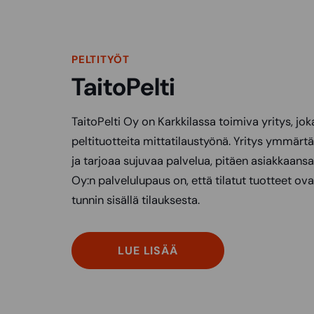
PELTITYÖT
TaitoPelti
TaitoPelti Oy on Karkkilassa toimiva yritys, jo
peltituotteita mittatilaustyönä. Yritys ymmärt
ja tarjoaa sujuvaa palvelua, pitäen asiakkaansa 
Oy:n palvelulupaus on, että tilatut tuotteet o
tunnin sisällä tilauksesta.
LUE LISÄÄ