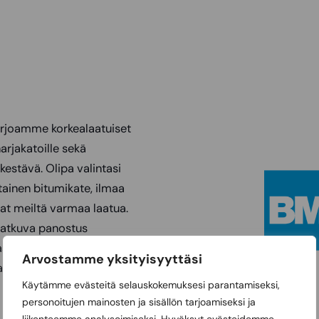
arjoamme korkealaatuiset
arjakatoille sekä
kestävä. Olipa valintasi
ainen bitumikate, ilmaa
aat meiltä varmaa laatua.
jatkuva panostus
aan katon. Icopalin
Arvostamme yksityisyyttäsi
.
Käytämme evästeitä selauskokemuksesi parantamiseksi,
personoitujen mainosten ja sisällön tarjoamiseksi ja