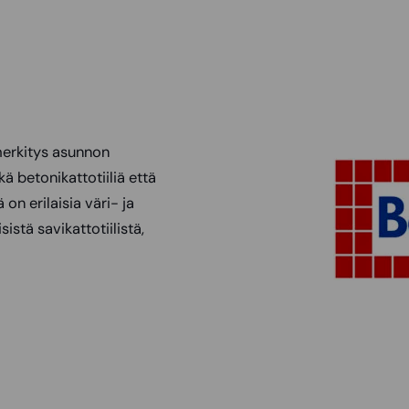
 merkitys asunnon
ä betonikattotiiliä että
 on erilaisia väri- ja
stä savikattotiilistä,