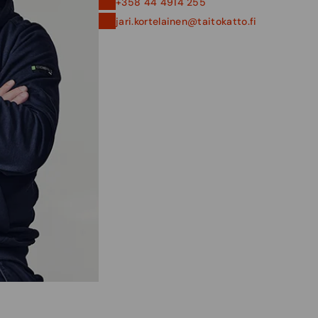
+358 44 4914 255
jari.kortelainen@taitokatto.fi