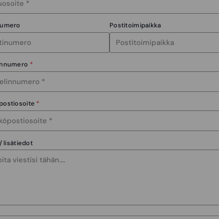
numero
Postitoimipaikka
innumero
*
postiosoite
*
/ lisätiedot