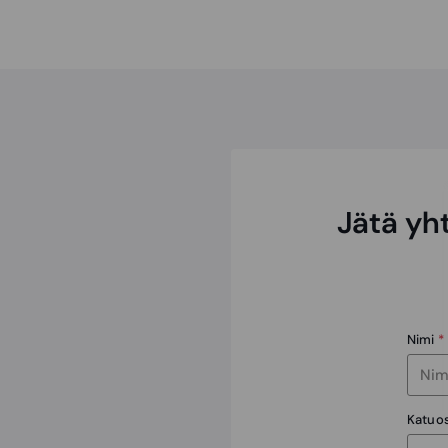
Jätä yh
Nimi
*
Katuo