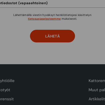
Lähettämällä viestin hyväksyt henkilötietojesi käsittelyn
tietosuojaselosteemme
mukaisesti.
yhtiöille
Kattorem
totyöt
Muut pal
erenssit
Artikkeli