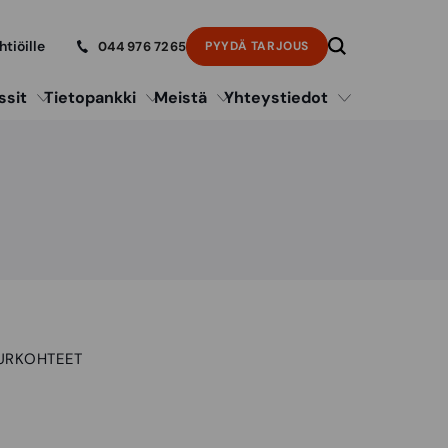
htiöille
044 976 7265
PYYDÄ TARJOUS
ssit
Tietopankki
Meistä
Yhteystiedot
UURKOHTEET