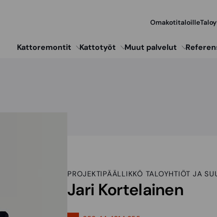
Omakotitaloille
Taloy
Kattoremontit
Kattotyöt
Muut palvelut
Referen
PROJEKTIPÄÄLLIKKÖ TALOYHTIÖT JA S
Jari Kortelainen