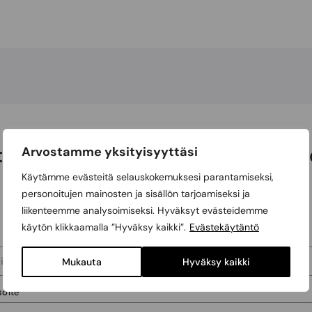
teystietosi ja olemme sinuun yh
Arvostamme yksityisyyttäsi
Käytämme evästeitä selauskokemuksesi parantamiseksi,
personoitujen mainosten ja sisällön tarjoamiseksi ja
Omakotitalo
Taloyhtiö
liikenteemme analysoimiseksi. Hyväksyt evästeidemme
käytön klikkaamalla ”Hyväksy kaikki”.
Evästekäytäntö
Mukauta
Hyväksy kaikki
soite