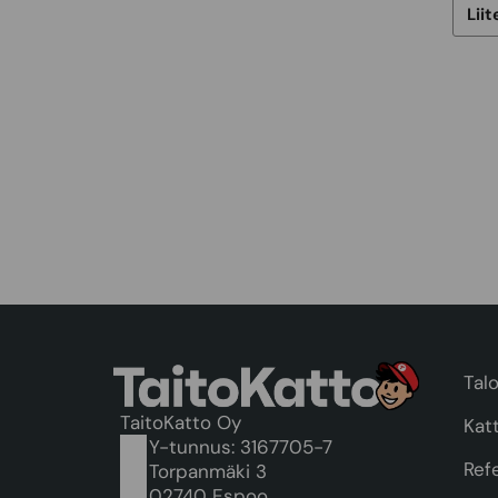
Talo
TaitoKatto Oy
Kat
Y-tunnus: 3167705-7
Ref
Torpanmäki 3
02740 Espoo