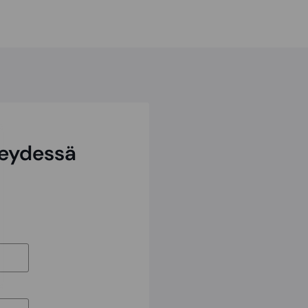
teydessä