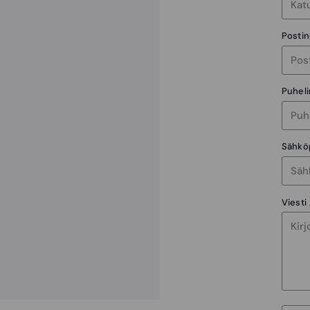
Posti
Puhel
Sähkö
Viesti 