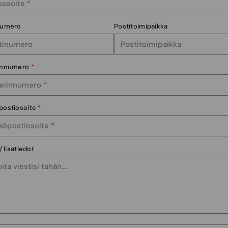
numero
Postitoimipaikka
innumero
*
postiosoite
*
/ lisätiedot