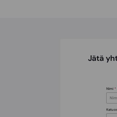
Jätä yh
Nimi
*
Katuo