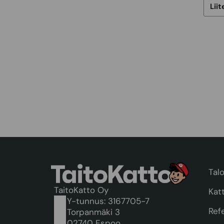
Talo
TaitoKatto Oy
Kat
Y-tunnus: 3167705-7
Ref
Torpanmäki 3
02740 Espoo