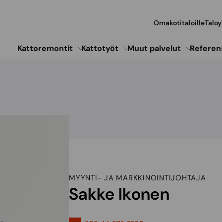
Omakotitaloille
Taloy
Kattoremontit
Kattotyöt
Muut palvelut
Referen
MYYNTI- JA MARKKINOINTIJOHTAJA
Sakke Ikonen