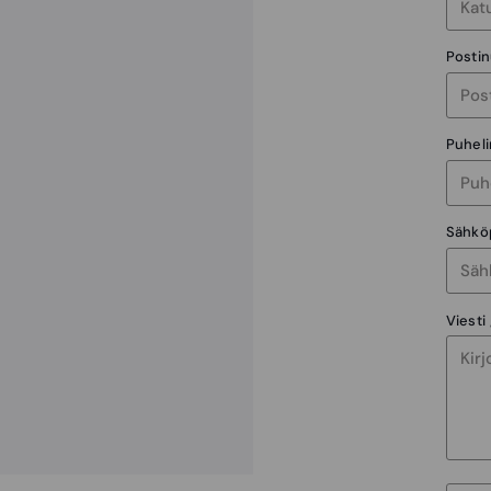
Posti
Puhel
Sähkö
Viesti 