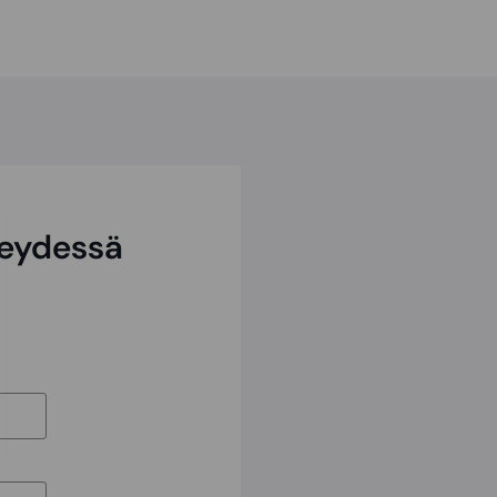
teydessä