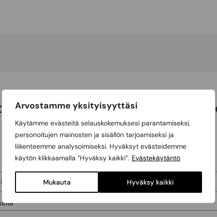
teystietosi ja olemme sinuun yh
Arvostamme yksityisyyttäsi
Käytämme evästeitä selauskokemuksesi parantamiseksi,
personoitujen mainosten ja sisällön tarjoamiseksi ja
Omakotitalo
Taloyhtiö
liikenteemme analysoimiseksi. Hyväksyt evästeidemme
käytön klikkaamalla ”Hyväksy kaikki”.
Evästekäytäntö
Mukauta
Hyväksy kaikki
soite