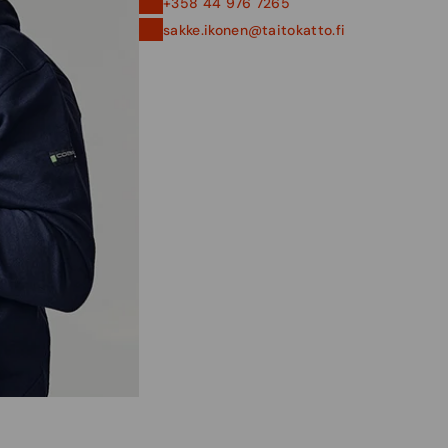
+358 44 976 7265
sakke.ikonen@taitokatto.fi