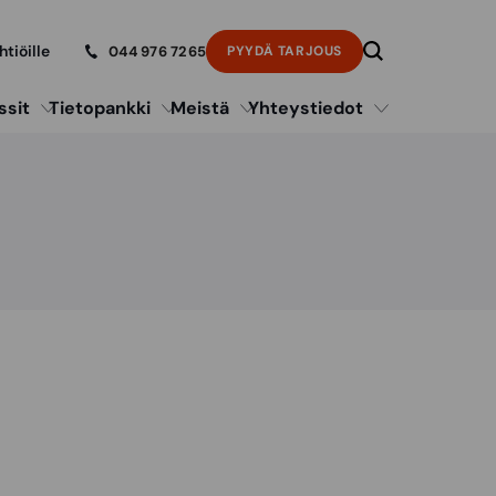
htiöille
044 976 7265
PYYDÄ TARJOUS
ssit
Tietopankki
Meistä
Yhteystiedot