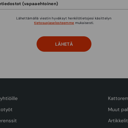
Lähettämällä viestin hyväksyt henkilötietojesi käsittelyn
tietosuojaselosteemme
mukaisesti.
yhtiöille
Kattorem
totyöt
Muut pal
erenssit
Artikkeli